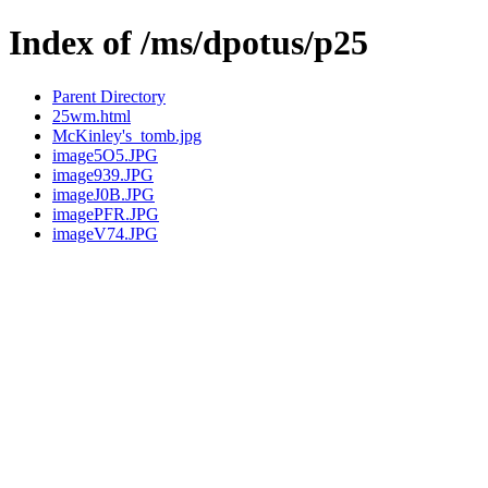
Index of /ms/dpotus/p25
Parent Directory
25wm.html
McKinley's_tomb.jpg
image5O5.JPG
image939.JPG
imageJ0B.JPG
imagePFR.JPG
imageV74.JPG