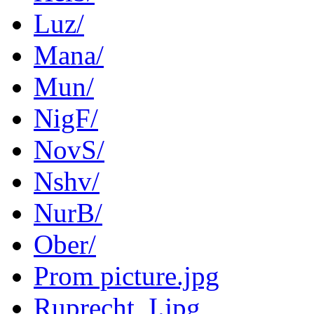
Luz/
Mana/
Mun/
NigF/
NovS/
Nshv/
NurB/
Ober/
Prom picture.jpg
Ruprecht_I.jpg