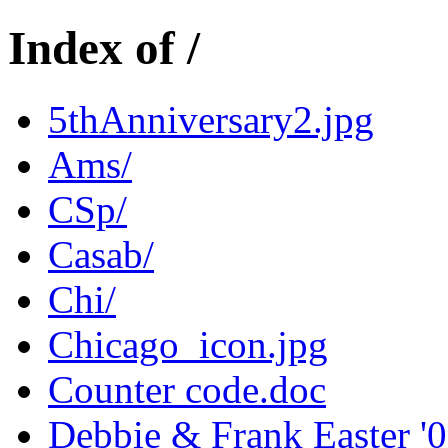
Index of /
5thAnniversary2.jpg
Ams/
CSp/
Casab/
Chi/
Chicago_icon.jpg
Counter code.doc
Debbie & Frank Easter '0